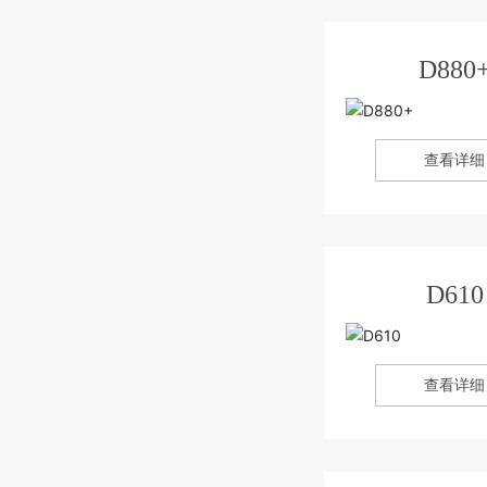
D880
查看详细
D610
查看详细