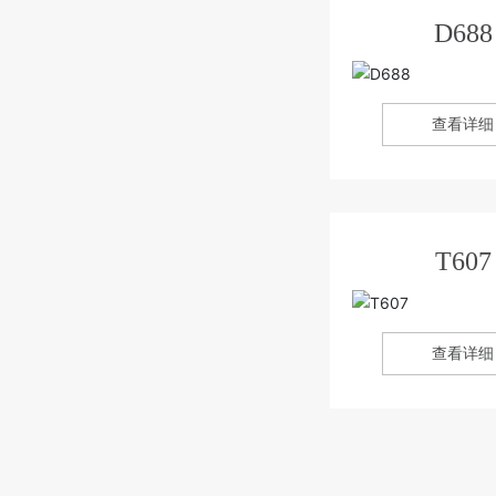
D688
查看详细
T607
查看详细