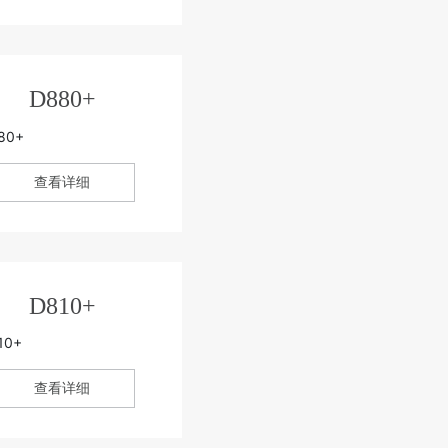
D880+
查看详细
D810+
查看详细