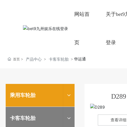
bet9九卅娱乐会员登录
网站首
关于bet
页
登录
华运通
产品中心
卡客车轮胎
乘用车轮胎
D289
卡客车轮胎
查看详细