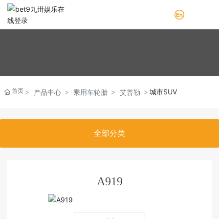
bet9九卅娱乐会员登录
网站首页
关于bet9九卅娱乐在线登录
城市SUV
产品中心
乘用车轮胎
艾普勒
产品中心
bet9九卅娱乐会员登录
全部分类
联系我们
A919