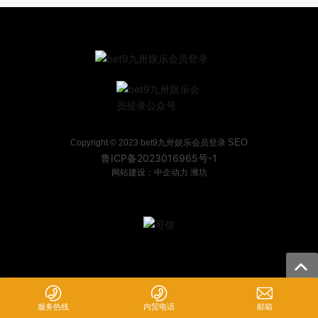
SEO
Copyright © 2023 bet9九卅娱乐会员登录
鲁ICP备2023016965号-1
网站建设：
中企动力
潍坊
服务热线
内贸电话
邮箱
十大正规赌博平台大全