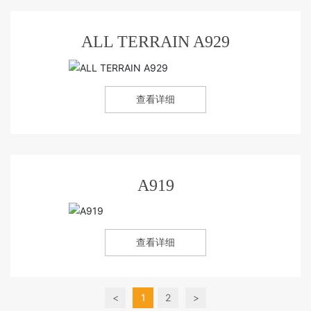
ALL TERRAIN A929
查看详细
A919
查看详细
<
1
2
>