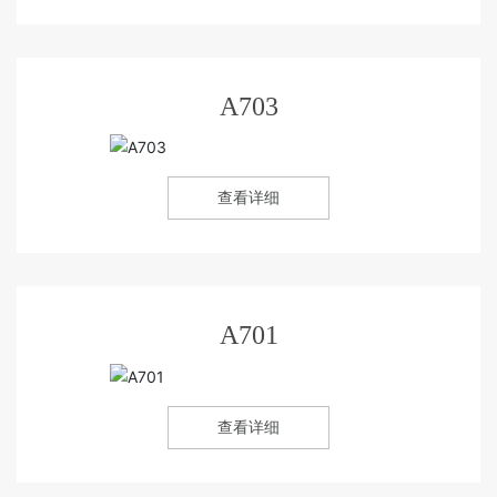
A703
查看详细
A701
查看详细