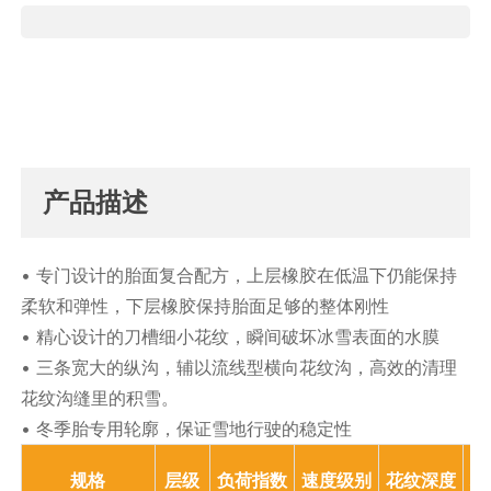
产品描述
• 专门设计的胎面复合配方，上层橡胶在低温下仍能保持
柔软和弹性，下层橡胶保持胎面足够的整体刚性
• 精心设计的刀槽细小花纹，瞬间破坏冰雪表面的水膜
• 三条宽大的纵沟，辅以流线型横向花纹沟，高效的清理
花纹沟缝里的积雪。
• 冬季胎专用轮廓，保证雪地行驶的稳定性
规格
层级
负荷指数
速度级别
花纹深度
标