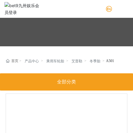
bet9九卅娱乐会员登录
网站首页
关于bet9九卅娱乐会员登录
产品中心
A501
产品中心
乘用车轮胎
艾普勒
冬季胎
bet9九卅娱乐在线登录
全部分类
联系我们