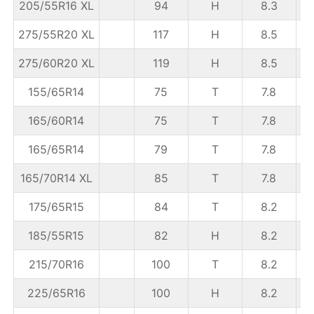
205/55R16 XL
94
H
8.3
6
275/55R20 XL
117
H
8.5
8
275/60R20 XL
119
H
8.5
155/65R14
75
T
7.8
4
165/60R14
75
T
7.8
165/65R14
79
T
7.8
165/70R14 XL
85
T
7.8
175/65R15
84
T
8.2
185/55R15
82
H
8.2
215/70R16
100
T
8.2
6
225/65R16
100
H
8.2
6