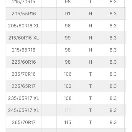
215/70R15
98
T
8.3
6
205/55R16
91
H
8.3
6
205/60R16 XL
96
H
8.3
215/60R16 XL
99
H
8.3
6
215/65R16
98
H
8.3
6
225/60R16
98
H
8.3
6
235/70R16
106
T
8.3
225/65R17
102
T
8.3
6
235/65R17 XL
108
T
8.3
245/65R17 XL
111
T
8.3
265/70R17
115
T
8.3