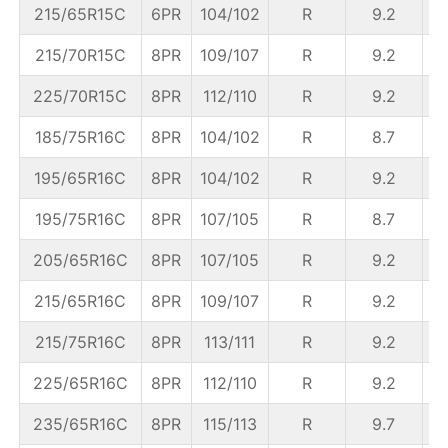
215/65R15C
6PR
104/102
R
9.2
6
215/70R15C
8PR
109/107
R
9.2
6
225/70R15C
8PR
112/110
R
9.2
6
185/75R16C
8PR
104/102
R
8.7
195/65R16C
8PR
104/102
R
9.2
195/75R16C
8PR
107/105
R
8.7
5
205/65R16C
8PR
107/105
R
9.2
215/65R16C
8PR
109/107
R
9.2
6
215/75R16C
8PR
113/111
R
9.2
225/65R16C
8PR
112/110
R
9.2
6
235/65R16C
8PR
115/113
R
9.7