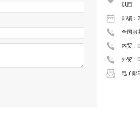
以西
邮编：26
全国服
内贸：
外贸：
电子邮