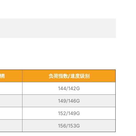
辋
负荷指数/速度级别
144/142G
149/146G
152/149G
156/153G