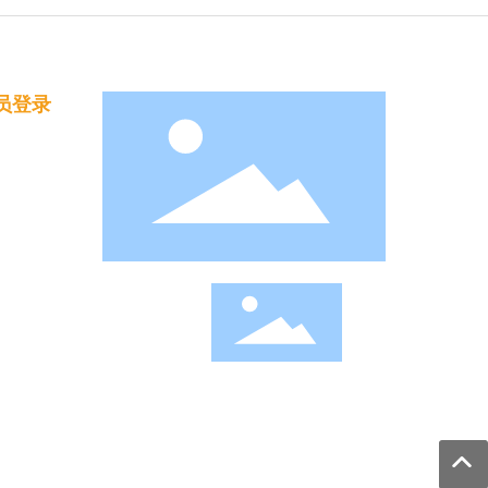
会员登录
网站建设：
中企动力
潍坊