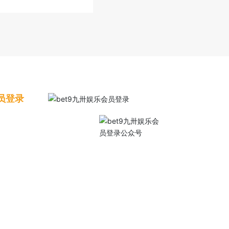
会员登录
网站建设：
中企动力
潍坊