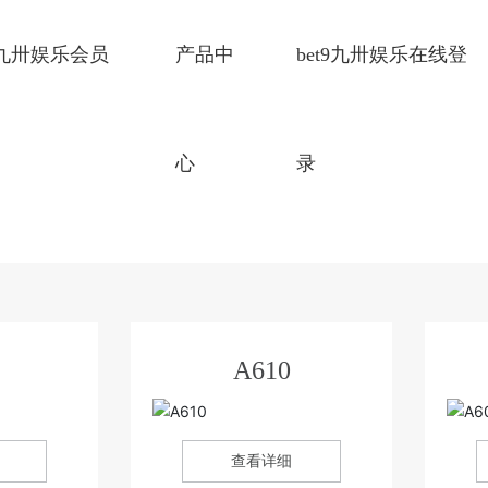
9九卅娱乐会员
产品中
bet9九卅娱乐在线登
心
录
A610
查看详细