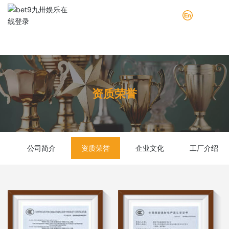
bet9九卅娱乐会员登录
网站首页
关于bet9九卅娱乐在线登录
资质荣誉
产品中心
bet9九卅娱乐在线登录
公司简介
资质荣誉
企业文化
工厂介绍
联系我们