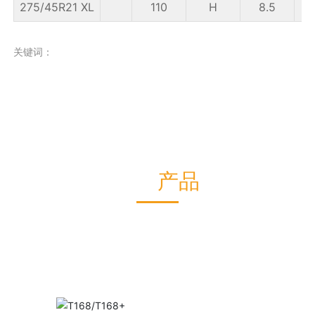
275/45R21 XL
110
H
8.5
关键词：
相关
产品
T168/T168+