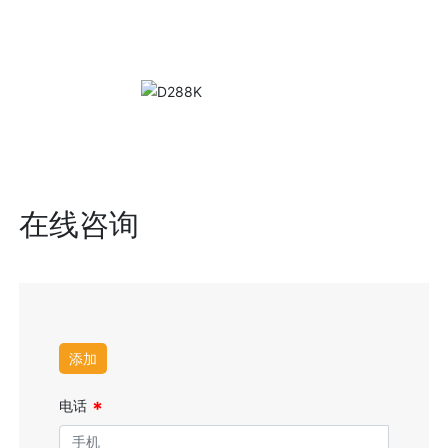
D288K
在线咨询
添加
电话