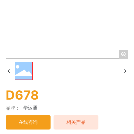
+
D678
华运通
品牌：
在线咨询
相关产品