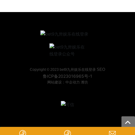
SEO
Copyright © 2023 bet9九卅娱乐在线登录
鲁ICP备2023016965号-1
网站建设：
中企动力
潍坊