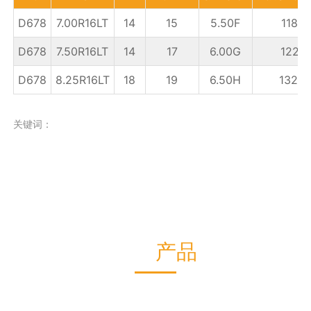
D678
7.00R16LT
14
15
5.50F
118/1
D678
7.50R16LT
14
17
6.00G
122/1
D678
8.25R16LT
18
19
6.50H
132/1
关键词：
相关
产品