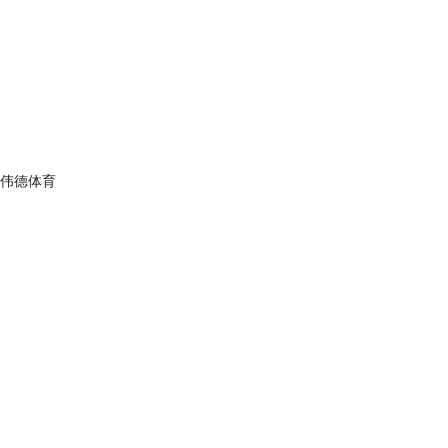
Copyright © 2023 bet9九卅娱乐会员登录
SEO
伟德体育