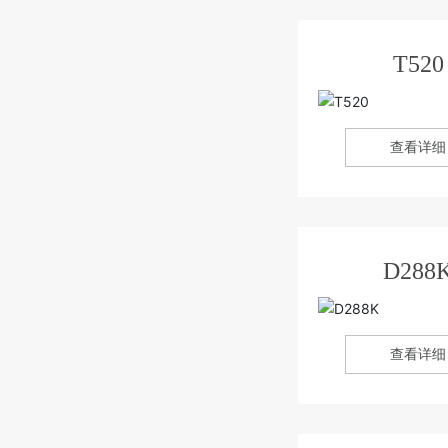
T520
查看详细
D288
查看详细