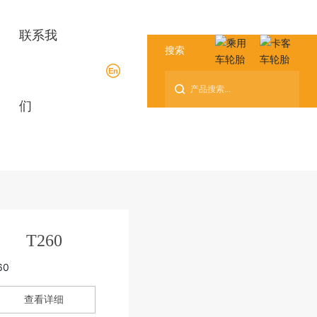
联系我
搜索
们
T260
查看详细