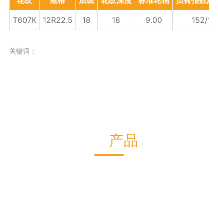
花纹
规格
层级
花纹深度
标准轮辋
负荷指数/
T607K
12R22.5
18
18
9.00
152/14
关键词：
相关
产品
D288K