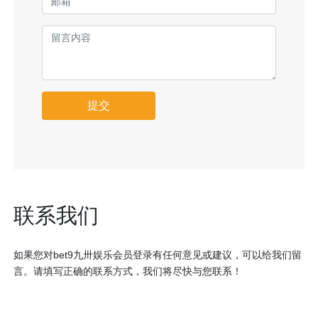
提交
联系我们
如果您对bet9九卅娱乐会员登录有任何意见或建议，可以给我们留
言。请填写正确的联系方式，我们将尽快与您联系！