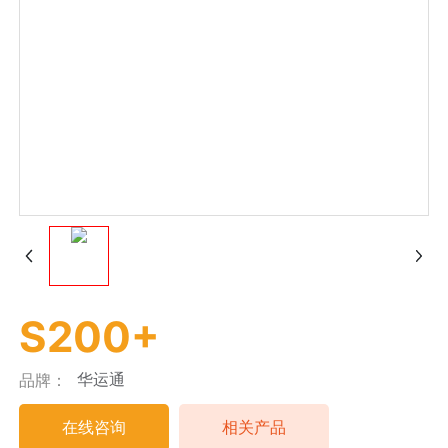
S200+
华运通
品牌：
在线咨询
相关产品