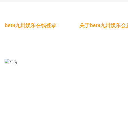
bet9九卅娱乐在线登录
关于bet9九卅娱乐
公司简介
乘用车轮胎
资质荣誉
卡客车轮胎
企业文化
工厂介绍
鲁ICP备2023016965号-1