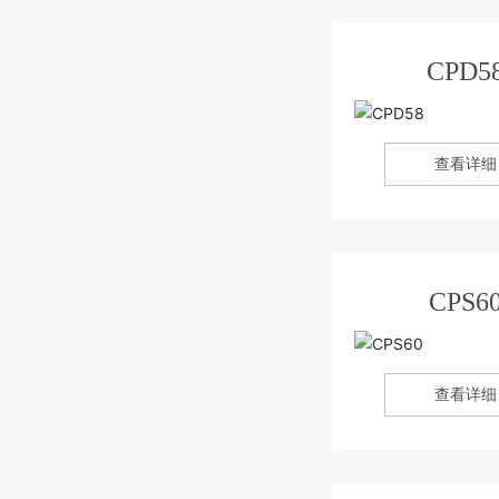
CPD5
查看详细
CPS6
查看详细