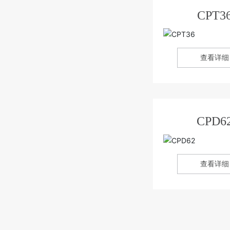
CPT3
查看详细
CPD6
查看详细