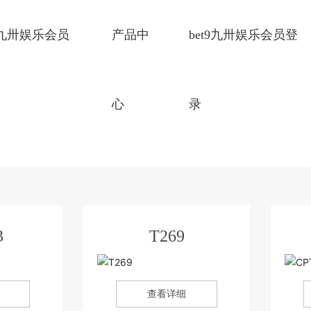
9九卅娱乐会员
产品中
bet9九卅娱乐会员登
心
录
3
T269
查看详细