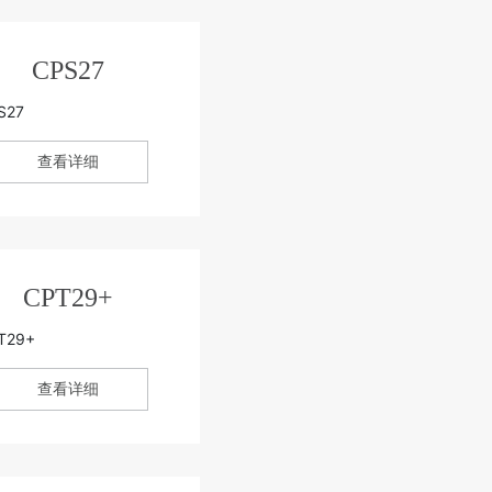
CPS27
查看详细
CPT29+
查看详细