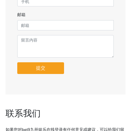
邮箱
提交
联系我们
如果您对bet9九卅娱乐在线登录有任何意见或建议，可以给我们留