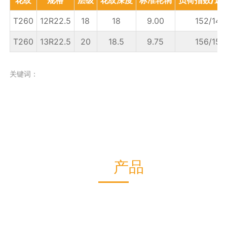
花纹
规格
层级
花纹深度
标准轮辋
负荷指数/速
T260
12R22.5
18
18
9.00
152/149
T260
13R22.5
20
18.5
9.75
156/150
关键词：
相关
产品
T168/T168+