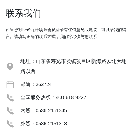
联系我们
如果您对bet9九卅娱乐会员登录有任何意见或建议，可以给我们留
言。请填写正确的联系方式，我们将尽快与您联系！
地址：山东省寿光市侯镇项目区新海路以北大地
路以西
邮编：262724
全国服务热线：
400-618-9222
内贸：
0536-2151345
外贸：
0536-2151318