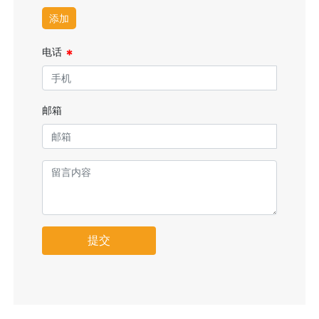
添加
电话
邮箱
提交