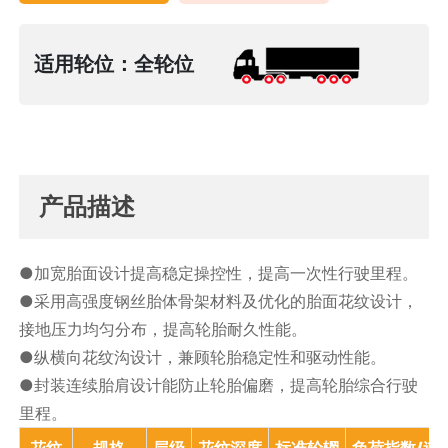
适用轮位：
全轮位
产品描述
●加宽胎面设计提高稳定操控性，提高一次性行驶里程。
●采用高强度钢丝胎体骨架材料及优化的胎面花纹设计，
接地压力均匀分布，提高轮胎耐久性能。
●纵横向花纹沟设计，兼顾轮胎稳定性和驱动性能。
●封装连续胎肩设计能防止轮胎偏磨，提高轮胎综合行驶
里程。