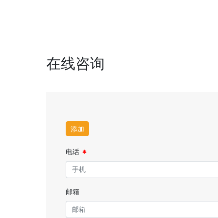
在线咨询
添加
电话
邮箱