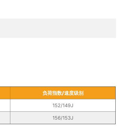
负荷指数/速度级别
152/149J
156/153J