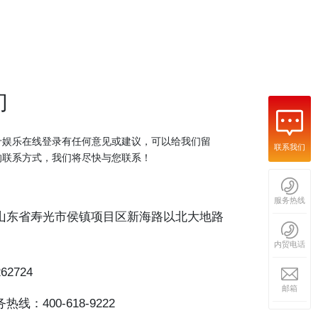
们
九卅娱乐在线登录有任何意见或建议，可以给我们留
联系我们
的联系方式，我们将尽快与您联系！
服务热线
山东省寿光市侯镇项目区新海路以北大地路
内贸电话
2724
邮箱
务热线：
400-618-9222