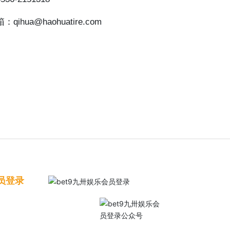
箱：
qihua@haohuatire.com
会员登录