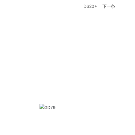
D620+
下一条
265
GD79
G