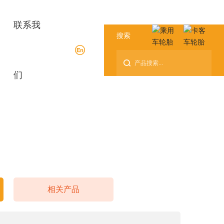
联系我
搜索
们
相关产品