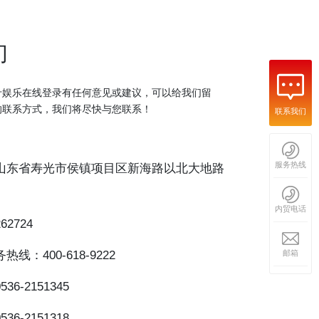
们
九卅娱乐在线登录有任何意见或建议，可以给我们留
的联系方式，我们将尽快与您联系！
联系我们
服务热线
山东省寿光市侯镇项目区新海路以北大地路
内贸电话
2724
邮箱
务热线：
400-618-9222
0536-2151345
0536-2151318