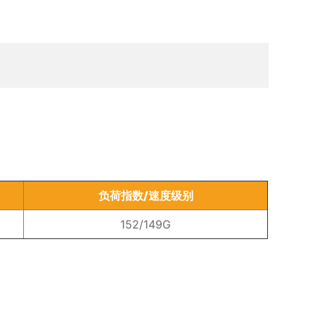
负荷指数/速度级别
152/149G