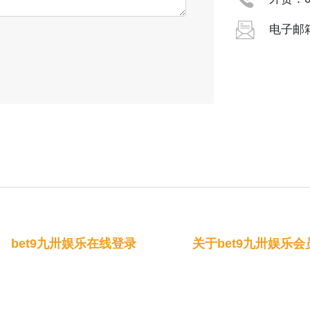
电子邮
bet9九卅娱乐在线登录
关于bet9九卅娱乐
公司简介
乘用车轮胎
资质荣誉
卡客车轮胎