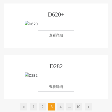
D620+
查看详细
D282
查看详细
<
1
2
3
4
...
10
>