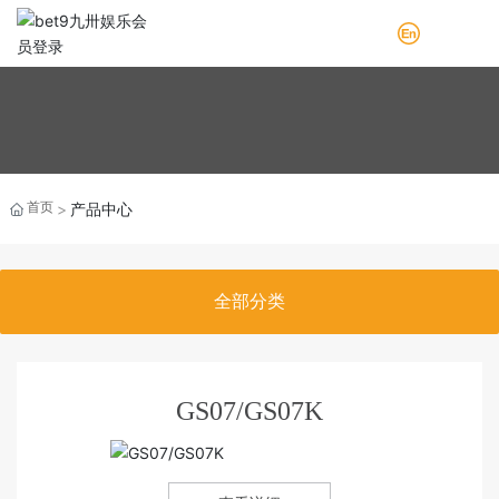
bet9九卅娱乐会员登录
网站首页
关于bet9九卅娱乐在线登录
产品中心
产品中心
bet9九卅娱乐会员登录
全部分类
联系我们
GS07/GS07K