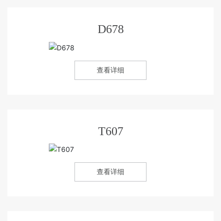
D678
查看详细
T607
查看详细