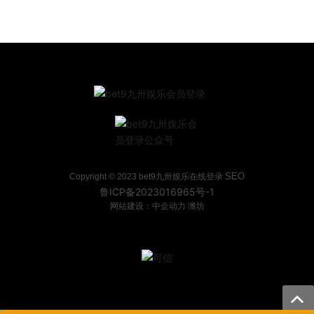
SEO
Copyright © 2023 bet9九卅娱乐在线登录
鲁ICP备2023016965号-1
网站建设：
中企动力
潍坊