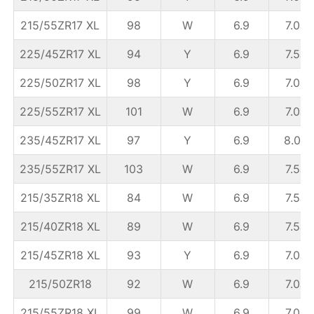
215/55ZR17 XL
98
W
6.9
7.0J
225/45ZR17 XL
94
Y
6.9
7.5J
225/50ZR17 XL
98
Y
6.9
7.0J
225/55ZR17 XL
101
W
6.9
7.0J
235/45ZR17 XL
97
Y
6.9
8.0J
235/55ZR17 XL
103
W
6.9
7.5J
215/35ZR18 XL
84
W
6.9
7.5J
215/40ZR18 XL
89
W
6.9
7.5J
215/45ZR18 XL
93
Y
6.9
7.0J
215/50ZR18
92
W
6.9
7.0J
215/55ZR18 XL
99
W
6.9
7.0J