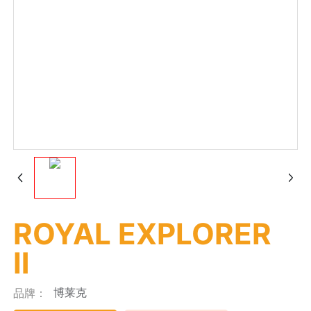
ROYAL EXPLORER
Ⅱ
博莱克
品牌：