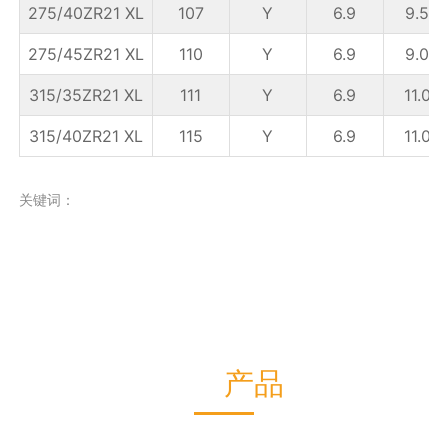
275/40ZR21 XL
107
Y
6.9
9.5J
275/45ZR21 XL
110
Y
6.9
9.0J
315/35ZR21 XL
111
Y
6.9
11.0J
315/40ZR21 XL
115
Y
6.9
11.0J
关键词：
相关
产品