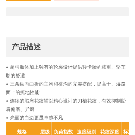
产品描述
• 超强胎体加上独有的轮廓设计提供轻卡胎的载重、轿车
胎的舒适
• 三条纵向曲折的主沟和横沟的完美搭配，提高干、湿路
面上的抓地性能
• 连续的胎肩花纹辅以精心设计的刀槽花纹，有效抑制胎
肩偏磨、异磨
• 亮丽的白边更显卓越不凡
规格
层级
负荷指数
速度级别
花纹深度
标准