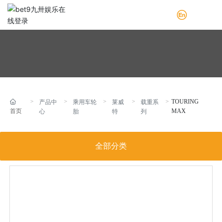
bet9九卅娱乐会员登录
网站首页
关于bet9九卅娱乐在线登录
产品中心
TOURING
产品中
乘用车轮
莱威
载重系
MAX
心
胎
特
列
bet9九卅娱乐会员登录
全部分类
联系我们