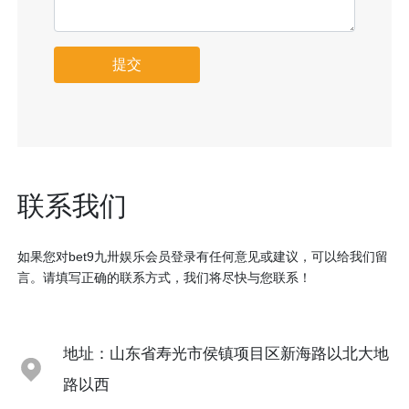
提交
联系我们
如果您对bet9九卅娱乐会员登录有任何意见或建议，可以给我们留
言。请填写正确的联系方式，我们将尽快与您联系！
地址：山东省寿光市侯镇项目区新海路以北大地
路以西