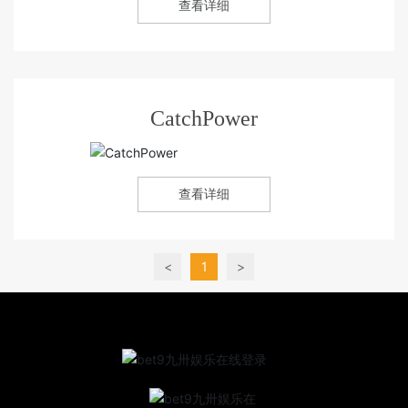
查看详细
CatchPower
查看详细
<
1
>