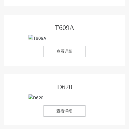
T609A
查看详细
D620
查看详细