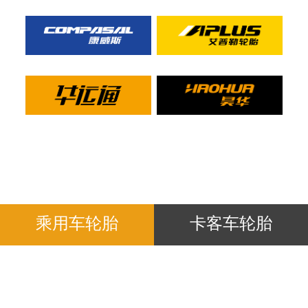
乘用车轮胎
卡客车轮胎
A610