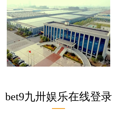
bet9九卅娱乐在线登录