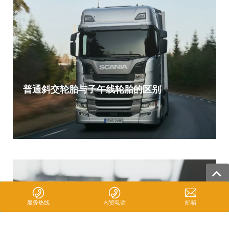
普通斜交轮胎与子午线轮胎的区别
服务热线
内贸电话
邮箱