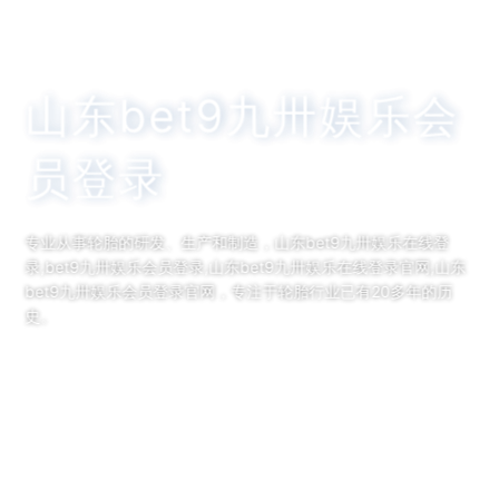
山东bet9九卅娱乐会
员登录
专业从事轮胎的研发、生产和制造，山东bet9九卅娱乐在线登
录,bet9九卅娱乐会员登录,山东bet9九卅娱乐在线登录官网,山东
bet9九卅娱乐会员登录官网，专注于轮胎行业已有20多年的历
史。