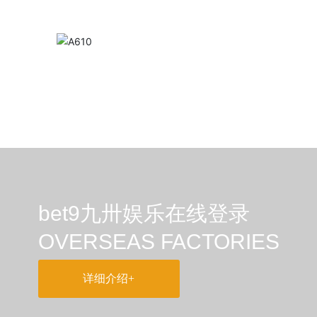
bet9九卅娱乐在线登录
OVERSEAS FACTORIES
详细介绍+