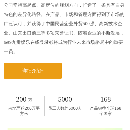
公司坚持高起点、高定位的规划方向，打造了一条具有自身
特色的差异化路径。在产品、市场和管理方面得到了市场的
广泛认可，并获得了中国民营企业外贸500强、高新技术企
业、山东出口前三等多项荣誉证书。随着企业的不断发展，
bet9九卅娱乐在线登录必将成为行业未来市场格局中的重要
一员。
详细介绍+
200
5000
168
万
占地面积200万平
员工人数约5000人
产品销往全球168
方米
个国家