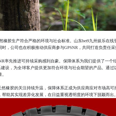
然橡胶生产符合严格的环境与社会标准。山东bet9九卅娱乐在
时，公司也在积极推动供应商参与GPSNR，共同打造负责任
GPSNR率先推进可持续采购感到自豪。保障体系为我们提供了一
建设，为全球客户提供更加符合环境与社会期望的产品。通过以
量。
球对可持续天然橡胶的关注持续升温，保障体系正成为供应商应对市场高
，帮助其实现差异化发展，在日益重视透明度的环境下脱颖而出