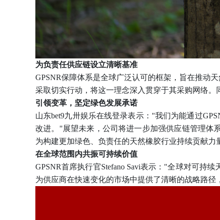
为负责任供应链设立清晰基准
GPSNR
保障体系是全球广泛认可的框架，旨在推动天
采取切实行动，将这一理念深入贯穿于其采购网络。同
引领变革，坚定绿色发展承诺
山东bet9九卅娱乐在线登录表示："我们为能通过
改进。"展望未来，公司将进一步加强供应链管理体系
为构建更加绿色、负责任的天然橡胶行业持续贡献力
在全球范围内共振可持续价值
GPSNR
首席执行官Stefano Savi表示："全
为供应商在快速变化的市场中提供了清晰的战略路径