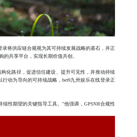
线登录将供应链合规视为其可持续发展战略的基石，并正
采购的共享平台，实现长期价值共创。
个结构化路径，促进信任建设、提升可见性，并推动持续
行动为导向的可持续战略，bet9九卅娱乐在线登录正
可持续性期望的关键指导工具。"他强调，GPSNR合规性
。