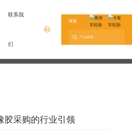
联系我
搜索
们
任橡胶采购的行业引领