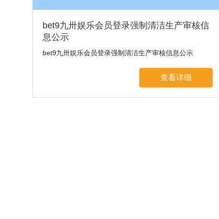
bet9九卅娱乐会员登录强制清洁生产审核信
息公示
bet9九卅娱乐会员登录强制清洁生产审核信息公示
查看详细