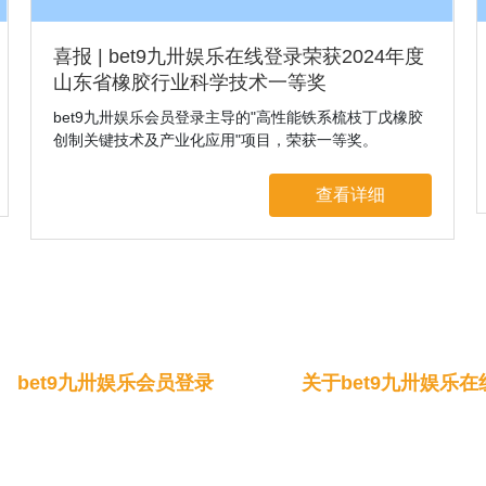
喜报 | bet9九卅娱乐在线登录荣获2024年度
山东省橡胶行业科学技术一等奖
bet9九卅娱乐会员登录主导的"高性能铁系梳枝丁戊橡胶
创制关键技术及产业化应用"项目，荣获一等奖。
查看详细
bet9九卅娱乐会员登录
关于bet9九卅娱乐
公司简介
乘用车轮胎
资质荣誉
卡客车轮胎