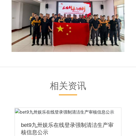
相关资讯
bet9九卅娱乐在线登录强制清洁生产审
核信息公示