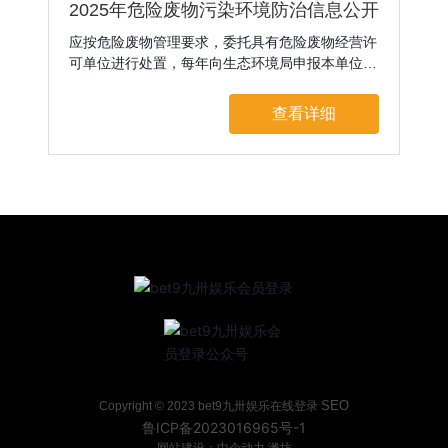
2025年危险废物污染环境防治信息公开
应按危险废物管理要求，委托具有危险废物经营许
可单位进行处置，每年向生态环境局申报本单位年
度危险废物管理计划。
查看详细
SEO
Copyright © 2023 bet9九卅娱乐在线登录
鲁ICP备2023016965号-1