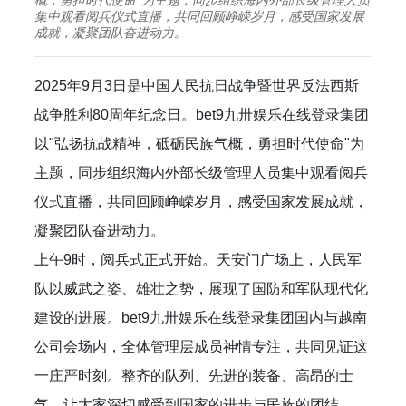
概，勇担时代使命"为主题，同步组织海内外部长级管理人员
集中观看阅兵仪式直播，共同回顾峥嵘岁月，感受国家发展
成就，凝聚团队奋进动力。
2025年9月3日是中国人民抗日战争暨世界反法西斯
战争胜利80周年纪念日。bet9九卅娱乐在线登录集团
以"弘扬抗战精神，砥砺民族气概，勇担时代使命"为
主题，同步组织海内外部长级管理人员集中观看阅兵
仪式直播，共同回顾峥嵘岁月，感受国家发展成就，
凝聚团队奋进动力。
上午9时，阅兵式正式开始。天安门广场上，人民军
队以威武之姿、雄壮之势，展现了国防和军队现代化
建设的进展。bet9九卅娱乐在线登录集团国内与越南
公司会场内，全体管理层成员神情专注，共同见证这
一庄严时刻。整齐的队列、先进的装备、高昂的士
气，让大家深切感受到国家的进步与民族的团结。