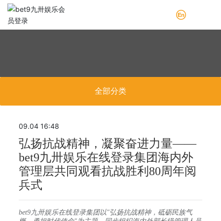
bet9九卅娱乐会员登录
网站首页
关于bet9九卅娱乐在线登录
全部分类
产品中心
bet9九卅娱乐会员登录
09.04 16:48
弘扬抗战精神，凝聚奋进力量——
联系我们
bet9九卅娱乐在线登录集团海内外
管理层共同观看抗战胜利80周年阅
兵式
bet9九卅娱乐在线登录集团以"弘扬抗战精神，砥砺民族气