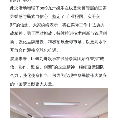
此次活动增强了bet9九卅娱乐在线登录管理层的国家
荣誉感与民族自信心，坚定了"产业报国、实干兴
邦"的信念。大家纷纷表示，将在实际工作中弘扬抗
战精神，勇于面对挑战，持续推进技术创新与管理创
新，强化品牌建设，积极拓展全球市场，以更高水平
开放合作迎接全球化机遇。
展望未来，bet9九卅娱乐在线登录集团始终秉持"诚
信、协作、勤奋、创新"的企业精神，继续凝聚团队
合力，强化使命担当，努力为实现中华民族伟大复兴
的中国梦贡献更大力量。