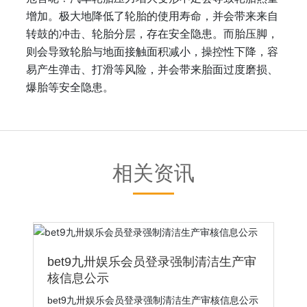
增加。极大地降低了轮胎的使用寿命，并会带来来自
转鼓的冲击、轮胎分层，存在安全隐患。而胎压脚，
则会导致轮胎与地面接触面积减小，操控性下降，容
易产生弹击、打滑等风险，并会带来胎面过度磨损、
爆胎等安全隐患。
相关资讯
bet9九卅娱乐会员登录强制清洁生产审
核信息公示
bet9九卅娱乐会员登录强制清洁生产审核信息公示