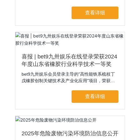
查看详细
喜报 | bet9九卅娱乐在线登录荣获2024
年度山东省橡胶行业科学技术一等奖
bet9九卅娱乐会员登录主导的"高性能铁系梳枝丁
戊橡胶创制关键技术及产业化应用"项目，荣获一
等奖。
查看详细
2025年危险废物污染环境防治信息公开