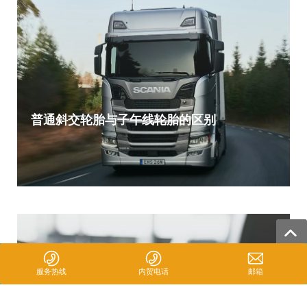
普通斜交轮胎与子午线轮胎的区别
服务热线
内贸电话
邮箱