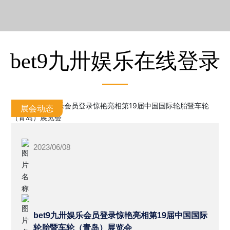
bet9九卅娱乐在线登录
展会动态
2023/06/08
bet9九卅娱乐会员登录惊艳亮相第19届中国国际
轮胎暨车轮（青岛）展览会