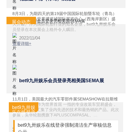
8月3日，为期四天的第19届中国国际轮胎暨车轮（青岛）
展览会在青岛世界博览城国际展览中心（西海岸新区）盛
展会动态
大开幕。作为国际轮胎行业的知名企业，bet9九卅娱乐会
员登录在本次展会上格外令人瞩目。
2022/11/04
查看详细+
bet9九卅娱乐会员登录亮相美国SEMA展
11月1日，美国最大的汽车零部件展SEMASHOW在拉斯维
加斯拉开帷幕作为世界首屈 一指的专业改装车贸易盛会，
bet9九卅娱
SEMASHOW汇集了业内先进的技术和最热销的产品。此次
乐在线登录
参展，吴华轮胎携旗下APLUSCOMPASAL、
LANVIGATOR、ROYALBLACK四大轮胎品牌，十余款热销
bet9九卅娱乐在线登录强制清洁生产审核信息
产品闪亮登场，参展产品覆盖全钢、半钢两个领域。
查看详细+