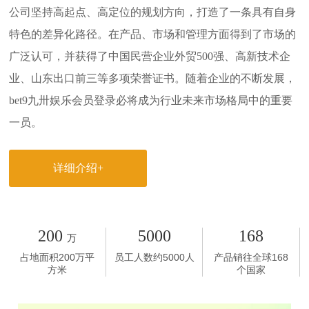
公司坚持高起点、高定位的规划方向，打造了一条具有自身
特色的差异化路径。在产品、市场和管理方面得到了市场的
广泛认可，并获得了中国民营企业外贸500强、高新技术企
业、山东出口前三等多项荣誉证书。随着企业的不断发展，
bet9九卅娱乐会员登录必将成为行业未来市场格局中的重要
一员。
详细介绍+
200
5000
168
万
占地面积200万平
员工人数约5000人
产品销往全球168
方米
个国家