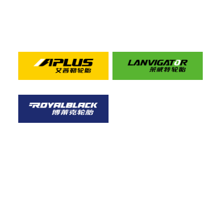
乘用车轮胎品牌
卡客车轮胎品牌