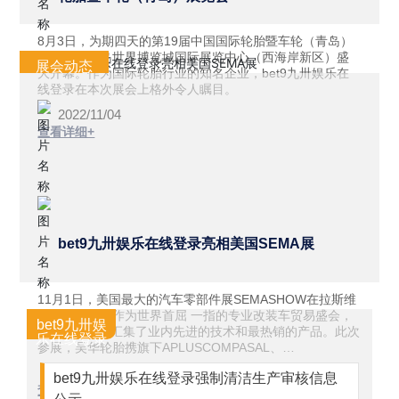
8月3日，为期四天的第19届中国国际轮胎暨车轮（青岛）
展览会在青岛世界博览城国际展览中心（西海岸新区）盛
展会动态
大开幕。作为国际轮胎行业的知名企业，bet9九卅娱乐在
线登录在本次展会上格外令人瞩目。
2022/11/04
查看详细+
bet9九卅娱乐在线登录亮相美国SEMA展
11月1日，美国最大的汽车零部件展SEMASHOW在拉斯维
加斯拉开帷幕作为世界首屈 一指的专业改装车贸易盛会，
bet9九卅娱
SEMASHOW汇集了业内先进的技术和最热销的产品。此次
乐在线登录
参展，吴华轮胎携旗下APLUSCOMPASAL、
LANVIGATOR、ROYALBLACK四大轮胎品牌，十余款热销
bet9九卅娱乐在线登录强制清洁生产审核信息
产品闪亮登场，参展产品覆盖全钢、半钢两个领域。
查看详细+