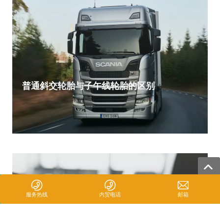
普通斜交轮胎与子午线轮胎的区别
服务热线
内贸电话
邮箱