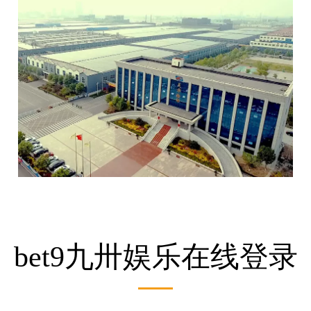
bet9九卅娱乐在线登录