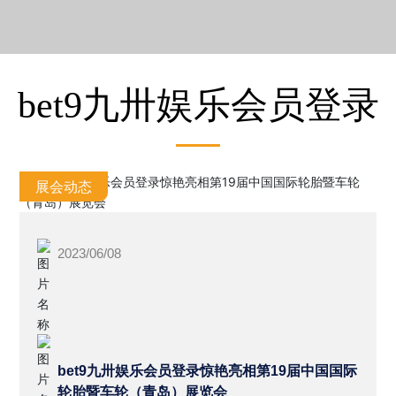
bet9九卅娱乐会员登录
展会动态
2023/06/08
bet9九卅娱乐会员登录惊艳亮相第19届中国国际
轮胎暨车轮（青岛）展览会