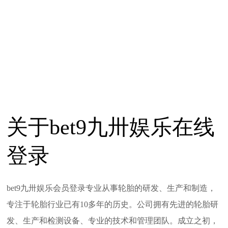
关于bet9九卅娱乐在线
登录
bet9九卅娱乐会员登录专业从事轮胎的研发、生产和制造，
专注于轮胎行业已有10多年的历史。公司拥有先进的轮胎研
发、生产和检测设备、专业的技术和管理团队。成立之初，