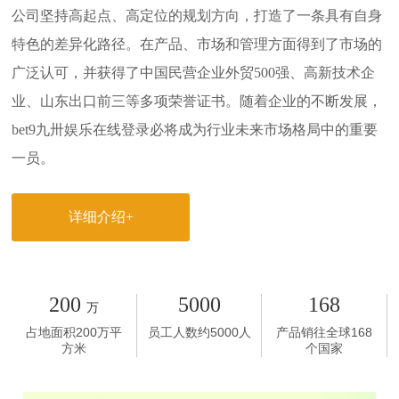
公司坚持高起点、高定位的规划方向，打造了一条具有自身
特色的差异化路径。在产品、市场和管理方面得到了市场的
广泛认可，并获得了中国民营企业外贸500强、高新技术企
业、山东出口前三等多项荣誉证书。随着企业的不断发展，
bet9九卅娱乐在线登录必将成为行业未来市场格局中的重要
一员。
详细介绍+
200
5000
168
万
占地面积200万平
员工人数约5000人
产品销往全球168
方米
个国家