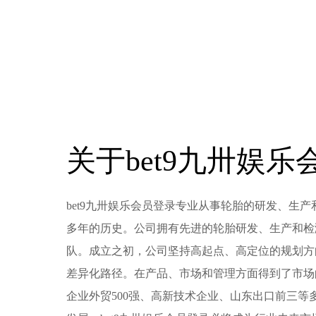
关于bet9九卅娱乐
bet9九卅娱乐会员登录专业从事轮胎的研发、生产
多年的历史。公司拥有先进的轮胎研发、生产和检
队。成立之初，公司坚持高起点、高定位的规划方
差异化路径。在产品、市场和管理方面得到了市场
企业外贸500强、高新技术企业、山东出口前三等