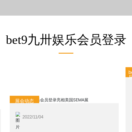
bet9九卅娱乐会员登录
b
展会动态
2022/11/04