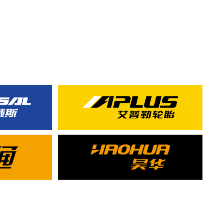
卡客车轮胎品牌