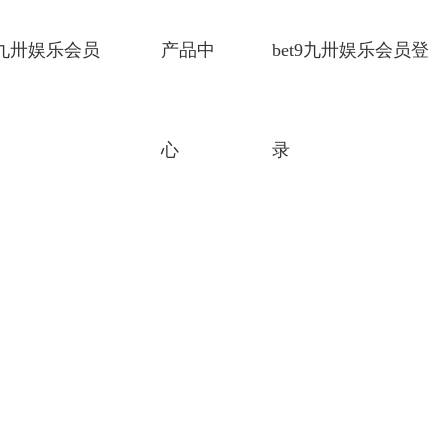
9九卅娱乐会员
产品中
bet9九卅娱乐会员登
心
录