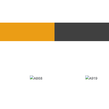
68
A919
TAX