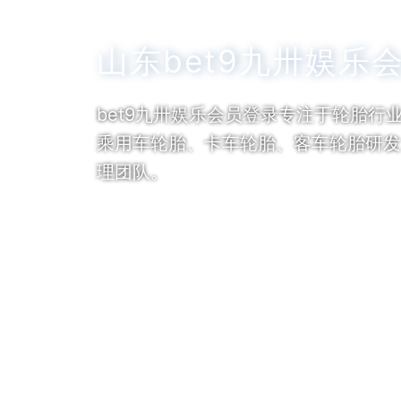
山东bet9九卅娱