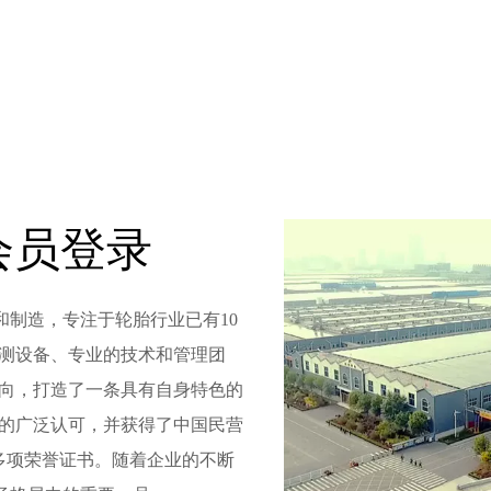
SCROLL DOWN
会员登录
和制造，专注于轮胎行业已有10
测设备、专业的技术和管理团
向，打造了一条具有自身特色的
的广泛认可，并获得了中国民营
多项荣誉证书。随着企业的不断