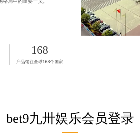
市场格局中的重要一员。
168
产品销往全球168个国家
bet9九卅娱乐会员登录