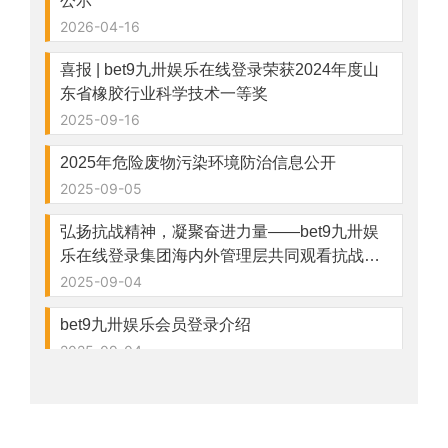
公示
2026-04-16
喜报 | bet9九卅娱乐在线登录荣获2024年度山
东省橡胶行业科学技术一等奖
2025-09-16
2025年危险废物污染环境防治信息公开
2025-09-05
弘扬抗战精神，凝聚奋进力量——bet9九卅娱
乐在线登录集团海内外管理层共同观看抗战胜
利80周年阅兵式
2025-09-04
bet9九卅娱乐会员登录介绍
2025-09-04
山东bet9九卅娱乐在线登录支持GPSNR保障体
系，推进负责任橡胶采购的行业引领
2025-08-18