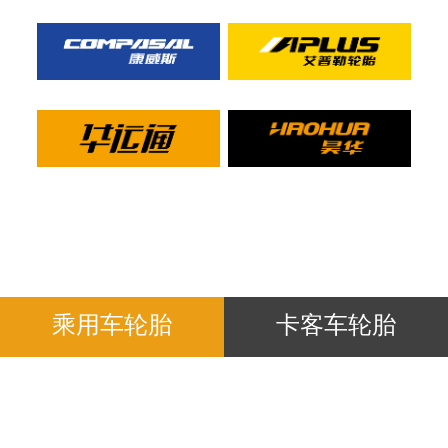
乘用车轮胎
卡客车轮胎
A610