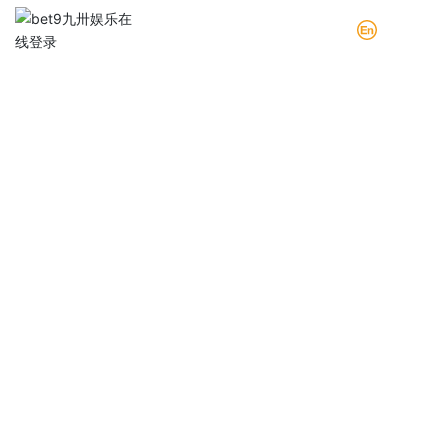
bet9九卅娱乐会员登录
网站首页
关于bet9九卅娱乐在线登录
产品中心
bet9九卅娱乐在线登录
联系我们