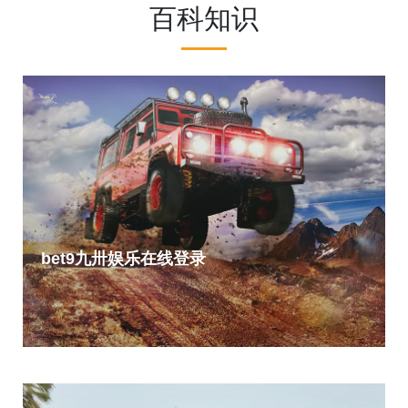
百科知识
凝心聚力，昊跃未来！团结拼搏，华谱新章！
—— 2025年"bet9九卅娱乐在线登录杯"第六届
春季运动会
2025-05-13
2024年危险废物污染环境防治信息公开
2024-03-16
bet9九卅娱乐在线登录惊艳亮相第19届中国国
际轮胎暨车轮（青岛）展览会
2023-06-08
bet9九卅娱乐在线登录
2023年危险废物污染环境防治信息公开
2023-05-10