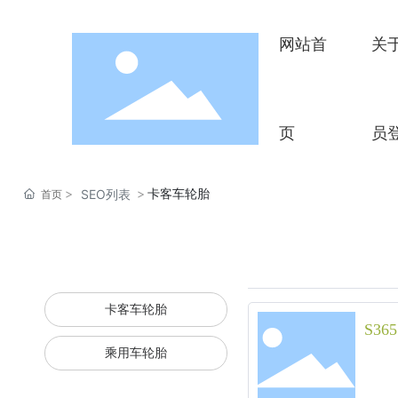
bet9九卅娱乐会员登录
网站首
关于
页
员
卡客车轮胎
SEO列表
卡客车轮胎
S365
乘用车轮胎