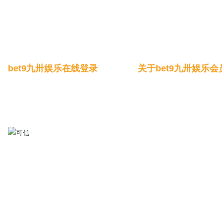
bet9九卅娱乐在线登录
关于bet9九卅娱乐
公司简介
乘用车轮胎
资质荣誉
卡客车轮胎
企业文化
工厂介绍