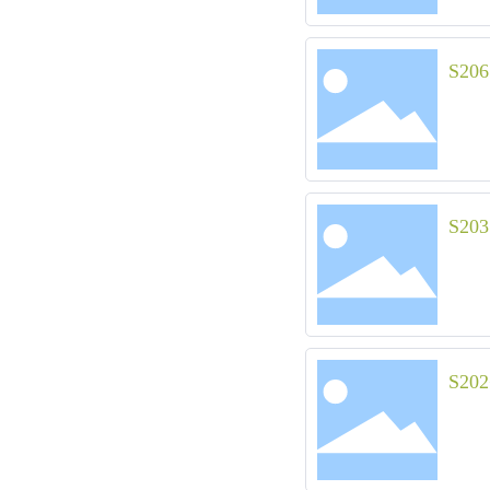
S206
S203
S202