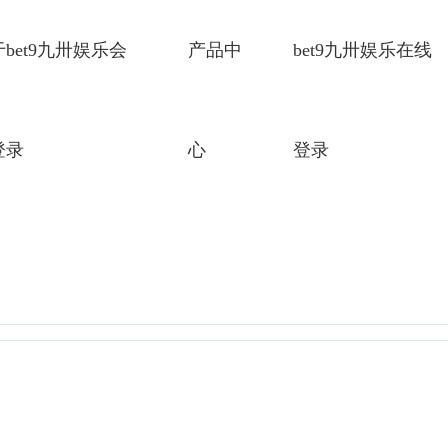
bet9九卅娱乐会
产品中
bet9九卅娱乐在线
登录
心
登录