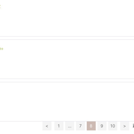
2
0+
<
1
...
7
8
9
10
>