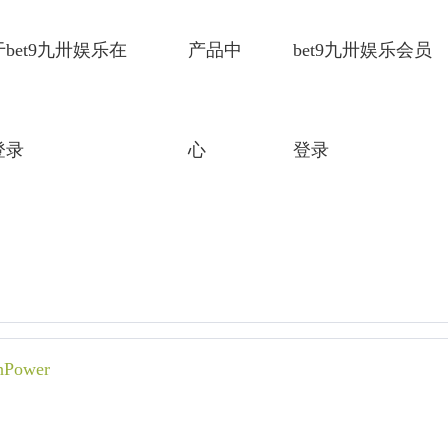
bet9九卅娱乐在
产品中
bet9九卅娱乐会员
登录
心
登录
hPower