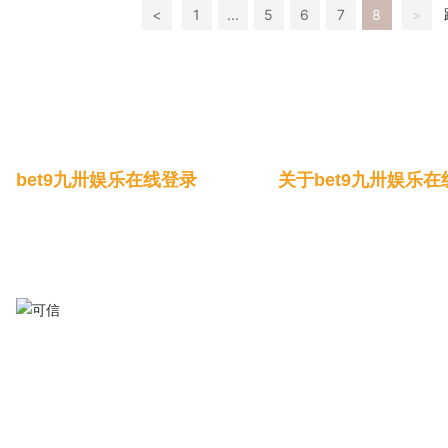
<
1
...
5
6
7
8
>
bet9九卅娱乐在线登录
关于bet9九卅娱乐
公司简介
乘用车轮胎
资质荣誉
卡客车轮胎
企业文化
工厂介绍