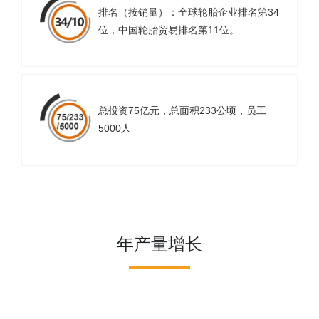
排名（按销量）：全球轮胎企业排名第34
位，中国轮胎贸易排名第11位。
总投资75亿元，总面积233公顷，员工
5000人
年产量增长