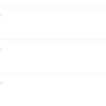
0
0
7+