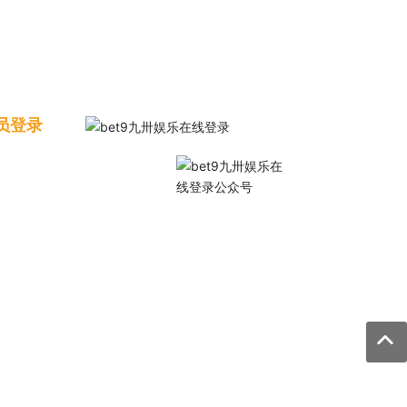
会员登录
网站建设：
中企动力
潍坊