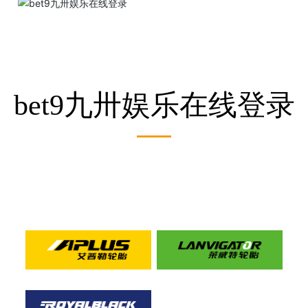
bet9九卅娱乐在线登录
乘用车轮胎品牌