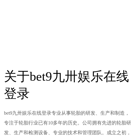
关于bet9九卅娱乐在线
登录
bet9九卅娱乐在线登录专业从事轮胎的研发、生产和制造，
专注于轮胎行业已有10多年的历史。公司拥有先进的轮胎研
发、生产和检测设备、专业的技术和管理团队。成立之初，