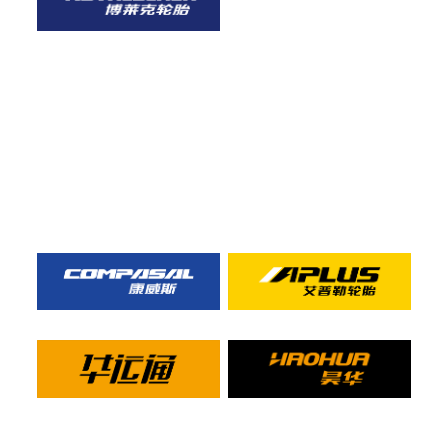
卡客车轮胎品牌